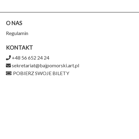
O NAS
Regulamin
KONTAKT
+48 56 652 24 24
sekretariat@bajpomorski.art.pl
POBIERZ SWOJE BILETY
Teatr Baj Pomorski
ul. Piernikarska 9,
87-100 Toruń
956-159-15-75