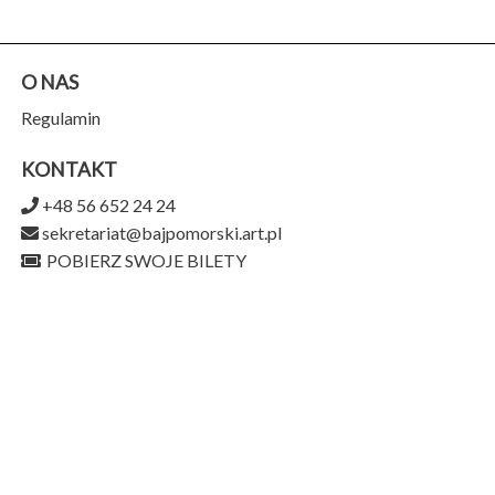
O NAS
Regulamin
KONTAKT
+48 56 652 24 24
sekretariat@bajpomorski.art.pl
POBIERZ SWOJE BILETY
Teatr Baj Pomorski
ul. Piernikarska 9,
87-100 Toruń
956-159-15-75