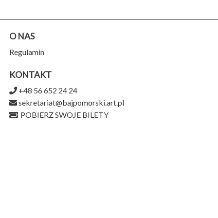
O NAS
Regulamin
KONTAKT
+48 56 652 24 24
sekretariat@bajpomorski.art.pl
POBIERZ SWOJE BILETY
Teatr Baj Pomorski
ul. Piernikarska 9,
87-100 Toruń
956-159-15-75