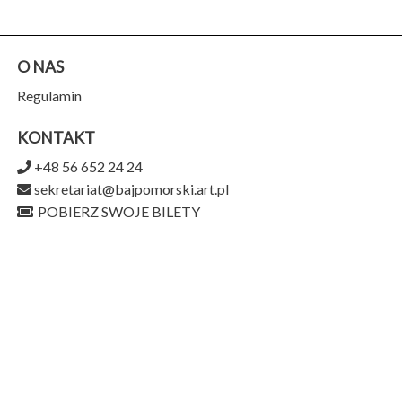
O NAS
Regulamin
KONTAKT
+48 56 652 24 24
sekretariat@bajpomorski.art.pl
POBIERZ SWOJE BILETY
Teatr Baj Pomorski
ul. Piernikarska 9,
87-100 Toruń
956-159-15-75