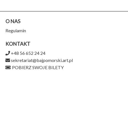
O NAS
Regulamin
KONTAKT
+48 56 652 24 24
sekretariat@bajpomorski.art.pl
POBIERZ SWOJE BILETY
Teatr Baj Pomorski
ul. Piernikarska 9,
87-100 Toruń
956-159-15-75