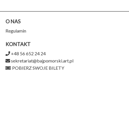
O NAS
Regulamin
KONTAKT
+48 56 652 24 24
sekretariat@bajpomorski.art.pl
POBIERZ SWOJE BILETY
Teatr Baj Pomorski
ul. Piernikarska 9,
87-100 Toruń
956-159-15-75