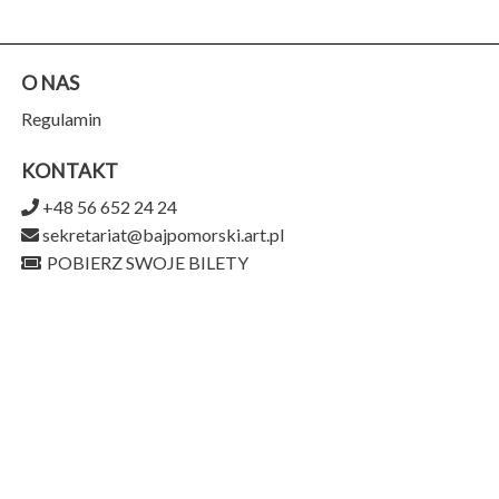
O NAS
Regulamin
KONTAKT
+48 56 652 24 24
sekretariat@bajpomorski.art.pl
POBIERZ SWOJE BILETY
Teatr Baj Pomorski
ul. Piernikarska 9,
87-100 Toruń
956-159-15-75