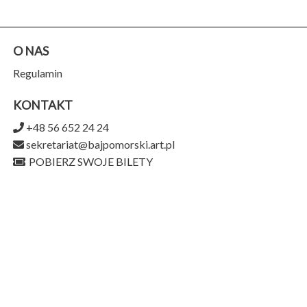
O NAS
Regulamin
KONTAKT
+48 56 652 24 24
sekretariat@bajpomorski.art.pl
POBIERZ SWOJE BILETY
Teatr Baj Pomorski
ul. Piernikarska 9,
87-100 Toruń
956-159-15-75